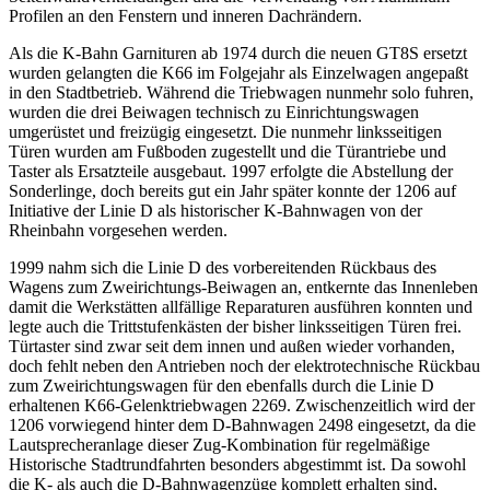
Profilen an den Fenstern und inneren Dachrändern.
Als die K-Bahn Garnituren ab 1974 durch die neuen GT8S ersetzt
wurden gelangten die K66 im Folgejahr als Einzelwagen angepaßt
in den Stadtbetrieb. Während die Triebwagen nunmehr solo fuhren,
wurden die drei Beiwagen technisch zu Einrichtungswagen
umgerüstet und freizügig eingesetzt. Die nunmehr linksseitigen
Türen wurden am Fußboden zugestellt und die Türantriebe und
Taster als Ersatzteile ausgebaut. 1997 erfolgte die Abstellung der
Sonderlinge, doch bereits gut ein Jahr später konnte der 1206 auf
Initiative der Linie D als historischer K-Bahnwagen von der
Rheinbahn vorgesehen werden.
1999 nahm sich die Linie D des vorbereitenden Rückbaus des
Wagens zum Zweirichtungs-Beiwagen an, entkernte das Innenleben
damit die Werkstätten allfällige Reparaturen ausführen konnten und
legte auch die Trittstufenkästen der bisher linksseitigen Türen frei.
Türtaster sind zwar seit dem innen und außen wieder vorhanden,
doch fehlt neben den Antrieben noch der elektrotechnische Rückbau
zum Zweirichtungswagen für den ebenfalls durch die Linie D
erhaltenen K66-Gelenktriebwagen 2269. Zwischenzeitlich wird der
1206 vorwiegend hinter dem D-Bahnwagen 2498 eingesetzt, da die
Lautsprecheranlage dieser Zug-Kombination für regelmäßige
Historische Stadtrundfahrten besonders abgestimmt ist. Da sowohl
die K- als auch die D-Bahnwagenzüge komplett erhalten sind,