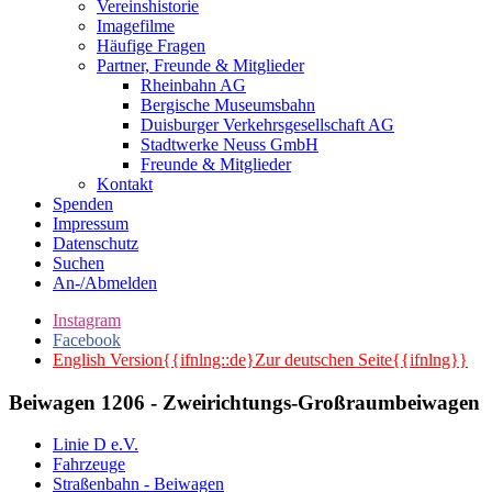
Vereinshistorie
Imagefilme
Häufige Fragen
Partner, Freunde & Mitglieder
Rheinbahn AG
Bergische Museumsbahn
Duisburger Verkehrsgesellschaft AG
Stadtwerke Neuss GmbH
Freunde & Mitglieder
Kontakt
Spenden
Impressum
Datenschutz
Suchen
An-/Abmelden
Instagram
Facebook
English Version{{ifnlng::de}Zur deutschen Seite{{ifnlng}}
Beiwagen 1206 - Zweirichtungs-Großraumbeiwagen
Linie D e.V.
Fahrzeuge
Straßenbahn - Beiwagen