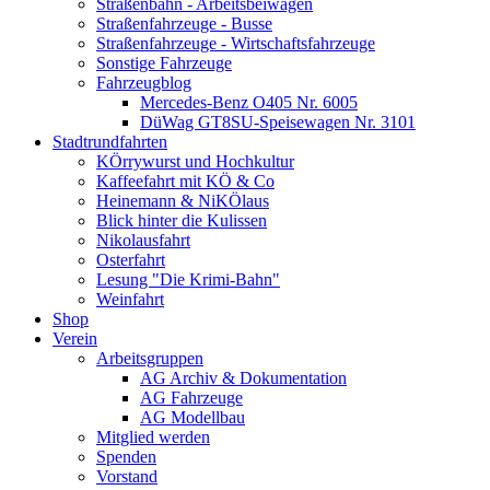
Straßenbahn - Arbeitsbeiwagen
Straßenfahrzeuge - Busse
Straßenfahrzeuge - Wirtschaftsfahrzeuge
Sonstige Fahrzeuge
Fahrzeugblog
Mercedes-Benz O405 Nr. 6005
DüWag GT8SU-Speisewagen Nr. 3101
Stadtrundfahrten
KÖrrywurst und Hochkultur
Kaffeefahrt mit KÖ & Co
Heinemann & NiKÖlaus
Blick hinter die Kulissen
Nikolausfahrt
Osterfahrt
Lesung "Die Krimi-Bahn"
Weinfahrt
Shop
Verein
Arbeitsgruppen
AG Archiv & Dokumentation
AG Fahrzeuge
AG Modellbau
Mitglied werden
Spenden
Vorstand