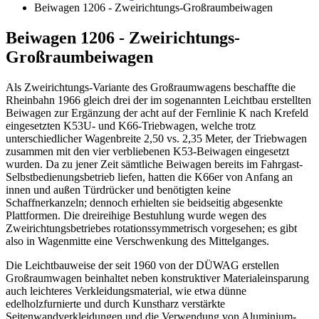
Beiwagen 1206 - Zweirichtungs-Großraumbeiwagen
Beiwagen 1206 - Zweirichtungs-
Großraumbeiwagen
Als Zweirichtungs-Variante des Großraumwagens beschaffte die
Rheinbahn 1966 gleich drei der im sogenannten Leichtbau erstellten
Beiwagen zur Ergänzung der acht auf der Fernlinie K nach Krefeld
eingesetzten K53U- und K66-Triebwagen, welche trotz
unterschiedlicher Wagenbreite 2,50 vs. 2,35 Meter, der Triebwagen
zusammen mit den vier verbliebenen K53-Beiwagen eingesetzt
wurden. Da zu jener Zeit sämtliche Beiwagen bereits im Fahrgast-
Selbstbedienungsbetrieb liefen, hatten die K66er von Anfang an
innen und außen Türdrücker und benötigten keine
Schaffnerkanzeln; dennoch erhielten sie beidseitig abgesenkte
Plattformen. Die dreireihige Bestuhlung wurde wegen des
Zweirichtungsbetriebes rotationssymmetrisch vorgesehen; es gibt
also in Wagenmitte eine Verschwenkung des Mittelganges.
Die Leichtbauweise der seit 1960 von der DÜWAG erstellen
Großraumwagen beinhaltet neben konstruktiver Materialeinsparung
auch leichteres Verkleidungsmaterial, wie etwa dünne
edelholzfurnierte und durch Kunstharz verstärkte
Seitenwandverkleidungen und die Verwendung von Aluminium-