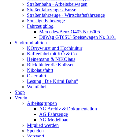
Straßenbahn - Arbeitsbeiwagen
Straßenfahrzeuge - Busse
Straßenfahrzeuge - Wirtschaftsfahrzeuge
Sonstige Fahrzeuge
Fahrzeugblog
Mercedes-Benz O405 Nr. 6005
DüWag GT8SU-Speisewagen Nr. 3101
Stadtrundfahrten
KÖrrywurst und Hochkultur
Kaffeefahrt mit KÖ & Co
Heinemann & NiKÖlaus
Blick hinter die Kulissen
Nikolausfahrt
Osterfahrt
Lesung "Die Krimi-Bahn"
Weinfahrt
Shop
Verein
Arbeitsgruppen
AG Archiv & Dokumentation
AG Fahrzeuge
AG Modellbau
Mitglied werden
Spenden
Vorstand