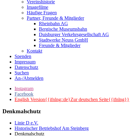
Vereinshistorie
Imagefilme
Häufige Fragen
Partner, Freunde & Mitglieder
Rheinbahn AG
Bergische Museumsbahn
Duisburger Verkehrsgesellschaft AG
Stadtwerke Neuss GmbH
Freunde & Mitglieder
Kontakt
Spenden
Impressum
Datenschutz
Suchen
An-/Abmelden
Instagram
Facebook
English Version{{ifnlng::de}Zur deutschen Seite{{ifnlng}}
Denkmalschutz
Linie D e.V.
Historischer Betriebshof Am Steinberg
Denkmalschutz