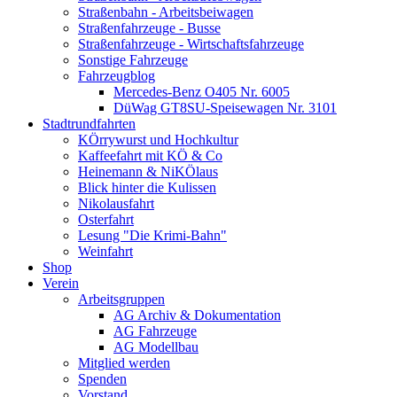
Straßenbahn - Arbeitsbeiwagen
Straßenfahrzeuge - Busse
Straßenfahrzeuge - Wirtschaftsfahrzeuge
Sonstige Fahrzeuge
Fahrzeugblog
Mercedes-Benz O405 Nr. 6005
DüWag GT8SU-Speisewagen Nr. 3101
Stadtrundfahrten
KÖrrywurst und Hochkultur
Kaffeefahrt mit KÖ & Co
Heinemann & NiKÖlaus
Blick hinter die Kulissen
Nikolausfahrt
Osterfahrt
Lesung "Die Krimi-Bahn"
Weinfahrt
Shop
Verein
Arbeitsgruppen
AG Archiv & Dokumentation
AG Fahrzeuge
AG Modellbau
Mitglied werden
Spenden
Vorstand