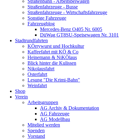
Straßenbahn - Arbeitsbeiwagen
Straßenfahrzeuge - Busse
Straßenfahrzeuge - Wirtschaftsfahrzeuge
Sonstige Fahrzeuge
Fahrzeugblog
Mercedes-Benz O405 Nr. 6005
DüWag GT8SU-Speisewagen Nr. 3101
Stadtrundfahrten
KÖrrywurst und Hochkultur
Kaffeefahrt mit KÖ & Co
Heinemann & NiKÖlaus
Blick hinter die Kulissen
Nikolausfahrt
Osterfahrt
Lesung "Die Krimi-Bahn"
Weinfahrt
Shop
Verein
Arbeitsgruppen
AG Archiv & Dokumentation
AG Fahrzeuge
AG Modellbau
Mitglied werden
Spenden
Vorstand