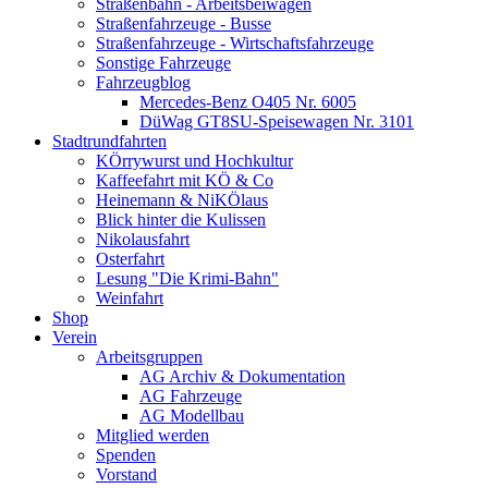
Straßenbahn - Arbeitsbeiwagen
Straßenfahrzeuge - Busse
Straßenfahrzeuge - Wirtschaftsfahrzeuge
Sonstige Fahrzeuge
Fahrzeugblog
Mercedes-Benz O405 Nr. 6005
DüWag GT8SU-Speisewagen Nr. 3101
Stadtrundfahrten
KÖrrywurst und Hochkultur
Kaffeefahrt mit KÖ & Co
Heinemann & NiKÖlaus
Blick hinter die Kulissen
Nikolausfahrt
Osterfahrt
Lesung "Die Krimi-Bahn"
Weinfahrt
Shop
Verein
Arbeitsgruppen
AG Archiv & Dokumentation
AG Fahrzeuge
AG Modellbau
Mitglied werden
Spenden
Vorstand