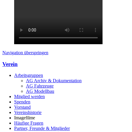
Navigation überspringen
Verein
Arbeitsgruppen
AG Archiv & Dokumentation
AG Fahrzeuge
AG Modellbau
Mitglied werden
Spenden
Vorstand
Vereinshistorie
Imagefilme
Häufige Fragen
Partner, Freunde & Mitglieder