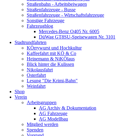
Straßenbahn - Arbeitsbeiwagen
Straßenfahrzeuge - Busse
Straßenfahrzeuge - Wirtschaftsfahrzeuge
Sonstige Fahrzeuge
Fahrzeugblog
Mercedes-Benz O405 Nr. 6005
DüWag GT8SU-Speisewagen Nr. 3101
Stadtrundfahrten
KÖrrywurst und Hochkultur
Kaffeefahrt mit KÖ & Co
Heinemann & NiKÖlaus
Blick hinter die Kulissen
Nikolausfahrt
Osterfahrt
Lesung "Die Krimi-Bahn"
Weinfahrt
Shop
Verein
Arbeitsgruppen
AG Archiv & Dokumentation
AG Fahrzeuge
AG Modellbau
Mitglied werden
Spenden
Vorstand