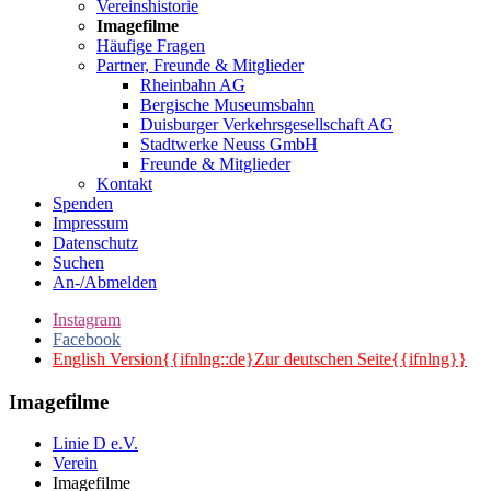
Vereinshistorie
Imagefilme
Häufige Fragen
Partner, Freunde & Mitglieder
Rheinbahn AG
Bergische Museumsbahn
Duisburger Verkehrsgesellschaft AG
Stadtwerke Neuss GmbH
Freunde & Mitglieder
Kontakt
Spenden
Impressum
Datenschutz
Suchen
An-/Abmelden
Instagram
Facebook
English Version{{ifnlng::de}Zur deutschen Seite{{ifnlng}}
Imagefilme
Linie D e.V.
Verein
Imagefilme