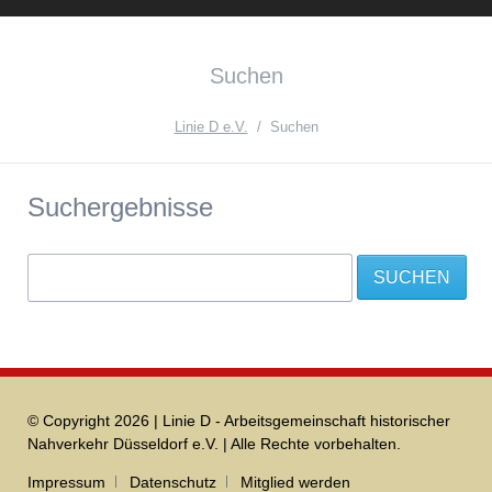
Instagram
Facebook
English
Suchen
Version{{ifnlng::de}Zur
deutschen
Linie D e.V.
Suchen
Seite{{ifnlng}}
Suchergebnisse
Suchbegriffe
SUCHEN
© Copyright 2026 | Linie D - Arbeitsgemeinschaft historischer
Nahverkehr Düsseldorf e.V. | Alle Rechte vorbehalten.
Navigation
Impressum
Datenschutz
Mitglied werden