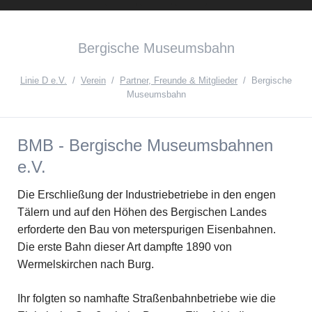
Instagram
Facebook
English
Bergische Museumsbahn
Version{{ifnlng::de}Zur
deutschen
Linie D e.V.
Verein
Partner, Freunde & Mitglieder
Bergische
Museumsbahn
Seite{{ifnlng}}
BMB - Bergische Museumsbahnen
e.V.
Die Erschließung der Industriebetriebe in den engen
Tälern und auf den Höhen des Bergischen Landes
erforderte den Bau von meterspurigen Eisenbahnen.
Die erste Bahn dieser Art dampfte 1890 von
Wermelskirchen nach Burg.
Ihr folgten so namhafte Straßenbahnbetriebe wie die