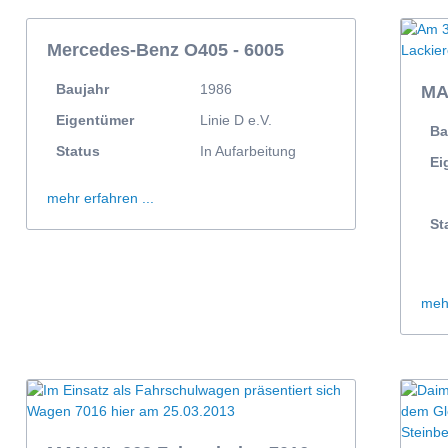
Mercedes-Benz O405 - 6005
Baujahr
1986
MA
Eigentümer
Linie D e.V.
Ba
Status
In Aufarbeitung
Ei
mehr erfahren ...
St
mehr