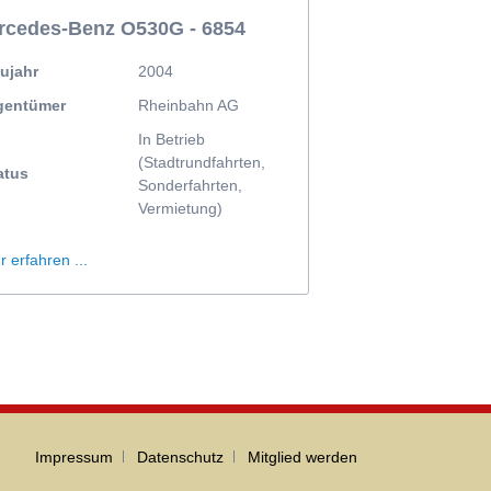
rcedes-Benz O530G - 6854
ujahr
2004
gentümer
Rheinbahn AG
In Betrieb
(Stadtrundfahrten,
atus
Sonderfahrten,
Vermietung)
 erfahren ...
Navigation
Impressum
Datenschutz
Mitglied werden
überspringen