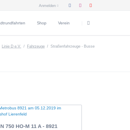
Anmelden
Navigation
überspringen
adtrundfahrten
Shop
Verein
bwagen
rywurst und Hochkultur
Arbeitsgruppen
Linie D e.V.
Fahrzeuge
Straßenfahrzeuge - Busse
AG Archiv & Dokumentation
agen
feefahrt mit KÖ & Co
AG Fahrzeuge
tstriebwagen
nemann & NiKÖlaus
AG Modellbau
tsbeiwagen
k hinter die Kulissen
Mitglied werden
olausfahrt
Spenden
Wirtschaftsfahrzeuge
erfahrt
Vorstand
ung "Die Krimi-Bahn"
Vereinshistorie
nfahrt
05 Nr. 6005
Imagefilme
sewagen Nr. 3101
Häufige Fragen
N 750 HO-M 11 A - 8921