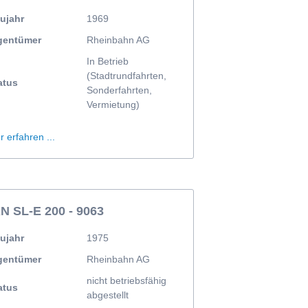
Partner, Freunde & Mitglieder
ujahr
1969
Rheinbahn AG
gentümer
Rheinbahn AG
Bergische Museumsbahn
In Betrieb
Duisburger Verkehrsgesellschaft AG
(Stadtrundfahrten,
atus
Stadtwerke Neuss GmbH
Sonderfahrten,
Vermietung)
Freunde & Mitglieder
Kontakt
 erfahren ...
N SL-E 200 - 9063
ujahr
1975
gentümer
Rheinbahn AG
nicht betriebsfähig
atus
abgestellt