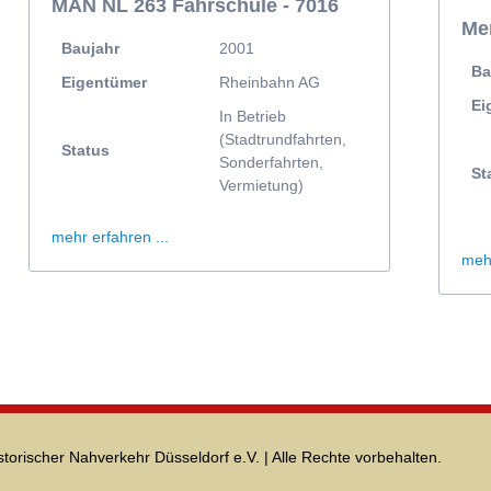
MAN NL 263 Fahrschule - 7016
Me
Baujahr
2001
Ba
Eigentümer
Rheinbahn AG
Ei
In Betrieb
(Stadtrundfahrten,
Status
Sonderfahrten,
St
Vermietung)
mehr erfahren ...
mehr
storischer Nahverkehr Düsseldorf e.V. | Alle Rechte vorbehalten.