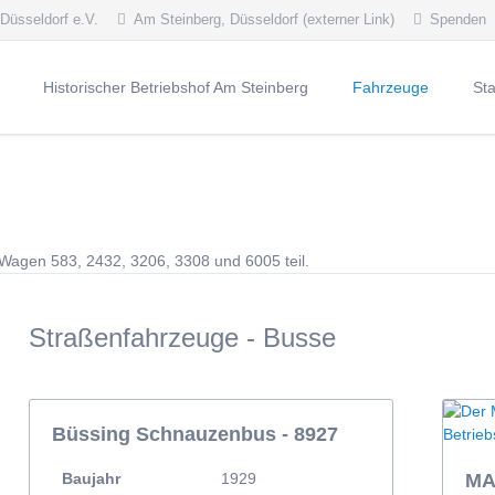
 Düsseldorf e.V.
Am Steinberg, Düsseldorf (externer Link)
Spenden
Historischer Betriebshof Am Steinberg
Fahrzeuge
St
lles 2026
Dauerausstellung
Straßenbahn - Trie
KÖr
lles 2025
Öffnungszeiten
Straßenbahn - Beiw
Kaf
vierte Meldungen
Oldtimerlinie 714
Straßenbahn - Arbei
Hei
staltungskalender
Vision
Straßenbahn - Arbei
Blic
agen 583, 2432, 3206, 3308 und 6005 teil.
Geschichte
Nik
Denkmalschutz
Straßenfahrzeuge - 
Ost
Straßenfahrzeuge - Busse
Sonstige Fahrzeuge
Les
Fahrzeugblog
Wei
Mercedes-Benz O4
Büssing Schnauzenbus - 8927
DüWag GT8SU-Spei
Baujahr
1929
MA