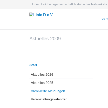
Linie D - Arbeitsgemeinschaft historischer Nahverkehr
Start
Aktue
Aktuelles 2009
Aktue
Archi
Veran
Navigation
Start
überspringen
Aktuelles 2026
Aktuelles 2025
Archivierte Meldungen
Veranstaltungskalender