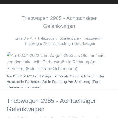
Instagram
Facebook
English
Triebwagen 2965 - Achtachsiger
Version{{ifnlng::de}Zur
Gelenkwagen
deutschen
Seite{{ifnlng}}
Linie D e.V.
Fahrzeuge
Straßenbahn - Triebwagen
Triebwagen 2965 - Achtachsiger Gelenkwagen
Am 03.04.2022 fährt Wagen 2965 als Oldtimerlinie von der
Haltestelle Färberstraße in Richtung Am Steinberg (Foto:
Etienne Schlarmann)
Triebwagen 2965 - Achtachsiger
Gelenkwagen