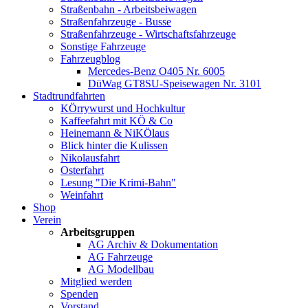
Straßenbahn - Arbeitsbeiwagen
Straßenfahrzeuge - Busse
Straßenfahrzeuge - Wirtschaftsfahrzeuge
Sonstige Fahrzeuge
Fahrzeugblog
Mercedes-Benz O405 Nr. 6005
DüWag GT8SU-Speisewagen Nr. 3101
Stadtrundfahrten
KÖrrywurst und Hochkultur
Kaffeefahrt mit KÖ & Co
Heinemann & NiKÖlaus
Blick hinter die Kulissen
Nikolausfahrt
Osterfahrt
Lesung "Die Krimi-Bahn"
Weinfahrt
Shop
Verein
Arbeitsgruppen
AG Archiv & Dokumentation
AG Fahrzeuge
AG Modellbau
Mitglied werden
Spenden
Vorstand