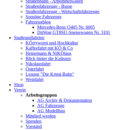
Straßenbahn - Arbeitsbeiwagen
Straßenfahrzeuge - Busse
Straßenfahrzeuge - Wirtschaftsfahrzeuge
Sonstige Fahrzeuge
Fahrzeugblog
Mercedes-Benz O405 Nr. 6005
DüWag GT8SU-Speisewagen Nr. 3101
Stadtrundfahrten
KÖrrywurst und Hochkultur
Kaffeefahrt mit KÖ & Co
Heinemann & NiKÖlaus
Blick hinter die Kulissen
Nikolausfahrt
Osterfahrt
Lesung "Die Krimi-Bahn"
Weinfahrt
Shop
Verein
Arbeitsgruppen
AG Archiv & Dokumentation
AG Fahrzeuge
AG Modellbau
Mitglied werden
Spenden
Vorstand