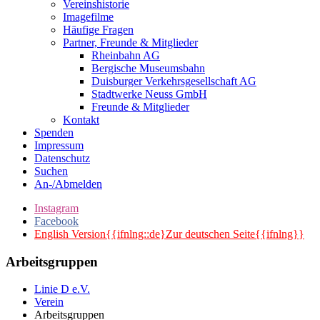
Vereinshistorie
Imagefilme
Häufige Fragen
Partner, Freunde & Mitglieder
Rheinbahn AG
Bergische Museumsbahn
Duisburger Verkehrsgesellschaft AG
Stadtwerke Neuss GmbH
Freunde & Mitglieder
Kontakt
Spenden
Impressum
Datenschutz
Suchen
An-/Abmelden
Instagram
Facebook
English Version{{ifnlng::de}Zur deutschen Seite{{ifnlng}}
Arbeitsgruppen
Linie D e.V.
Verein
Arbeitsgruppen