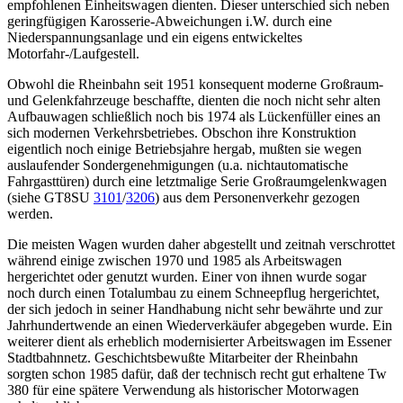
empfohlenen Einheitswagen dienten. Dieser unterschied sich neben
geringfügigen Karosserie-Abweichungen i.W. durch eine
Niederspannungsanlage und ein eigens entwickeltes
Motorfahr-/Laufgestell.
Obwohl die Rheinbahn seit 1951 konsequent moderne Großraum-
und Gelenkfahrzeuge beschaffte, dienten die noch nicht sehr alten
Aufbauwagen schließlich noch bis 1974 als Lückenfüller eines an
sich modernen Verkehrsbetriebes. Obschon ihre Konstruktion
eigentlich noch einige Betriebsjahre hergab, mußten sie wegen
auslaufender Sondergenehmigungen (u.a. nichtautomatische
Fahrgasttüren) durch eine letztmalige Serie Großraumgelenkwagen
(siehe GT8SU
3101
/
3206
) aus dem Personenverkehr gezogen
werden.
Die meisten Wagen wurden daher abgestellt und zeitnah verschrottet
während einige zwischen 1970 und 1985 als Arbeitswagen
hergerichtet oder genutzt wurden. Einer von ihnen wurde sogar
noch durch einen Totalumbau zu einem Schneepflug hergerichtet,
der sich jedoch in seiner Handhabung nicht sehr bewährte und zur
Jahrhundertwende an einen Wiederverkäufer abgegeben wurde. Ein
weiterer dient als erheblich modernisierter Arbeitswagen im Essener
Stadtbahnnetz. Geschichtsbewußte Mitarbeiter der Rheinbahn
sorgten schon 1985 dafür, daß der technisch recht gut erhaltene Tw
380 für eine spätere Verwendung als historischer Motorwagen