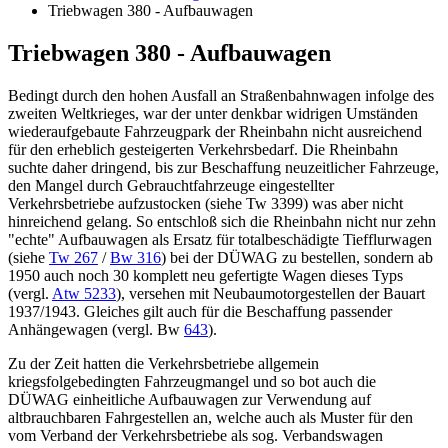
Triebwagen 380 - Aufbauwagen
Triebwagen 380 - Aufbauwagen
Bedingt durch den hohen Ausfall an Straßenbahnwagen infolge des
zweiten Weltkrieges, war der unter denkbar widrigen Umständen
wiederaufgebaute Fahrzeugpark der Rheinbahn nicht ausreichend
für den erheblich gesteigerten Verkehrsbedarf. Die Rheinbahn
suchte daher dringend, bis zur Beschaffung neuzeitlicher Fahrzeuge,
den Mangel durch Gebrauchtfahrzeuge eingestellter
Verkehrsbetriebe aufzustocken (siehe Tw 3399) was aber nicht
hinreichend gelang. So entschloß sich die Rheinbahn nicht nur zehn
"echte" Aufbauwagen als Ersatz für totalbeschädigte Tiefflurwagen
(siehe
Tw 267
/
Bw 316
) bei der DÜWAG zu bestellen, sondern ab
1950 auch noch 30 komplett neu gefertigte Wagen dieses Typs
(vergl.
Atw 5233
), versehen mit Neubaumotorgestellen der Bauart
1937/1943. Gleiches gilt auch für die Beschaffung passender
Anhängewagen (vergl. Bw
643
).
Zu der Zeit hatten die Verkehrsbetriebe allgemein
kriegsfolgebedingten Fahrzeugmangel und so bot auch die
DÜWAG einheitliche Aufbauwagen zur Verwendung auf
altbrauchbaren Fahrgestellen an, welche auch als Muster für den
vom Verband der Verkehrsbetriebe als sog. Verbandswagen