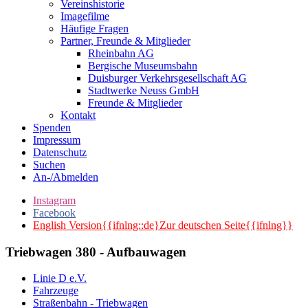
Vereinshistorie
Imagefilme
Häufige Fragen
Partner, Freunde & Mitglieder
Rheinbahn AG
Bergische Museumsbahn
Duisburger Verkehrsgesellschaft AG
Stadtwerke Neuss GmbH
Freunde & Mitglieder
Kontakt
Spenden
Impressum
Datenschutz
Suchen
An-/Abmelden
Instagram
Facebook
English Version{{ifnlng::de}Zur deutschen Seite{{ifnlng}}
Triebwagen 380 - Aufbauwagen
Linie D e.V.
Fahrzeuge
Straßenbahn - Triebwagen