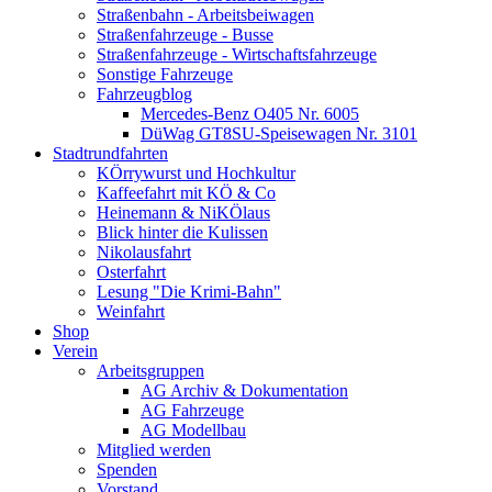
Straßenbahn - Arbeitsbeiwagen
Straßenfahrzeuge - Busse
Straßenfahrzeuge - Wirtschaftsfahrzeuge
Sonstige Fahrzeuge
Fahrzeugblog
Mercedes-Benz O405 Nr. 6005
DüWag GT8SU-Speisewagen Nr. 3101
Stadtrundfahrten
KÖrrywurst und Hochkultur
Kaffeefahrt mit KÖ & Co
Heinemann & NiKÖlaus
Blick hinter die Kulissen
Nikolausfahrt
Osterfahrt
Lesung "Die Krimi-Bahn"
Weinfahrt
Shop
Verein
Arbeitsgruppen
AG Archiv & Dokumentation
AG Fahrzeuge
AG Modellbau
Mitglied werden
Spenden
Vorstand