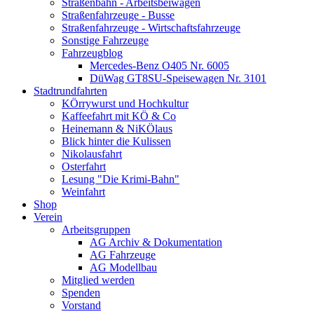
Straßenbahn - Arbeitsbeiwagen
Straßenfahrzeuge - Busse
Straßenfahrzeuge - Wirtschaftsfahrzeuge
Sonstige Fahrzeuge
Fahrzeugblog
Mercedes-Benz O405 Nr. 6005
DüWag GT8SU-Speisewagen Nr. 3101
Stadtrundfahrten
KÖrrywurst und Hochkultur
Kaffeefahrt mit KÖ & Co
Heinemann & NiKÖlaus
Blick hinter die Kulissen
Nikolausfahrt
Osterfahrt
Lesung "Die Krimi-Bahn"
Weinfahrt
Shop
Verein
Arbeitsgruppen
AG Archiv & Dokumentation
AG Fahrzeuge
AG Modellbau
Mitglied werden
Spenden
Vorstand