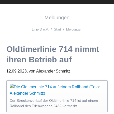
Instagram
Facebook
English
Meldungen
Version{{ifnlng::de}Zur
deutschen
Linie D e.V.
Start
Meldungen
Seite{{ifnlng}}
Oldtimerlinie 714 nimmt
ihren Betrieb auf
12.09.2023,
von Alexander Schmitz
Der Streckenverlauf der Oldtimerlinie 714 ist auf einem
Rollband des Triebwagens 2432 vermerkt.