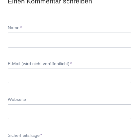
Einen Kommentar schreiben
Pflichtfeld
Name
*
Pflichtfeld
E-Mail (wird nicht veröffentlicht)
*
Webseite
Pflichtfeld
Sicherheitsfrage
*