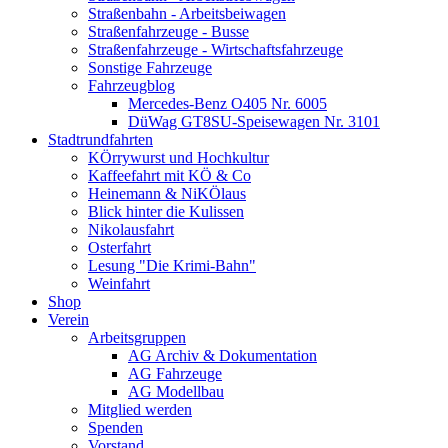
Straßenbahn - Arbeitsbeiwagen
Straßenfahrzeuge - Busse
Straßenfahrzeuge - Wirtschaftsfahrzeuge
Sonstige Fahrzeuge
Fahrzeugblog
Mercedes-Benz O405 Nr. 6005
DüWag GT8SU-Speisewagen Nr. 3101
Stadtrundfahrten
KÖrrywurst und Hochkultur
Kaffeefahrt mit KÖ & Co
Heinemann & NiKÖlaus
Blick hinter die Kulissen
Nikolausfahrt
Osterfahrt
Lesung "Die Krimi-Bahn"
Weinfahrt
Shop
Verein
Arbeitsgruppen
AG Archiv & Dokumentation
AG Fahrzeuge
AG Modellbau
Mitglied werden
Spenden
Vorstand