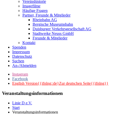
Vereinshistorie
Imagefilme
Häufige Fragen
Partner, Freunde & Mitglieder
Rheinbahn AG
Bergische Museumsbahn
Duisburger Verkehrsgesellschaft AG
Stadtwerke Neuss GmbH
Freunde & Mitglieder
Kontakt
Spenden
Impressum
Datenschutz
Suchen
An-/Abmelden
Instagram
Facebook
English Version{{ifnlng::de}Zur deutschen Seite{{ifnlng}}
Veranstaltungsinformationen
Linie D e.V.
Start
Veranstaltungsinformationen