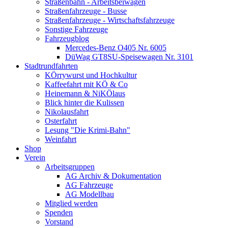
Straßenbahn - Arbeitsbeiwagen
Straßenfahrzeuge - Busse
Straßenfahrzeuge - Wirtschaftsfahrzeuge
Sonstige Fahrzeuge
Fahrzeugblog
Mercedes-Benz O405 Nr. 6005
DüWag GT8SU-Speisewagen Nr. 3101
Stadtrundfahrten
KÖrrywurst und Hochkultur
Kaffeefahrt mit KÖ & Co
Heinemann & NiKÖlaus
Blick hinter die Kulissen
Nikolausfahrt
Osterfahrt
Lesung "Die Krimi-Bahn"
Weinfahrt
Shop
Verein
Arbeitsgruppen
AG Archiv & Dokumentation
AG Fahrzeuge
AG Modellbau
Mitglied werden
Spenden
Vorstand