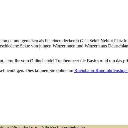
nehmen und genießen als bei einem leckeren Glas Sekt? Nehmt Platz in
erschiedene Sekte von jungen Winzerinnen und Winzern aus Deutschlan
reut, lernt Ihr vom Onlinehandel Traubenmeer die Basics rund um das p
icket benötigen. Dies können Sie online im
Rheinbahn-Rundfahrtenshop (
kehr Düsseldorf e.V. | Alle Rechte vorbehalten.