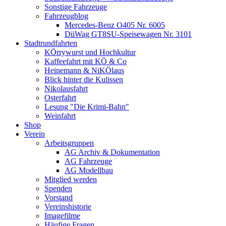
Sonstige Fahrzeuge
Fahrzeugblog
Mercedes-Benz O405 Nr. 6005
DüWag GT8SU-Speisewagen Nr. 3101
Stadtrundfahrten
KÖrrywurst und Hochkultur
Kaffeefahrt mit KÖ & Co
Heinemann & NiKÖlaus
Blick hinter die Kulissen
Nikolausfahrt
Osterfahrt
Lesung "Die Krimi-Bahn"
Weinfahrt
Shop
Verein
Arbeitsgruppen
AG Archiv & Dokumentation
AG Fahrzeuge
AG Modellbau
Mitglied werden
Spenden
Vorstand
Vereinshistorie
Imagefilme
Häufige Fragen