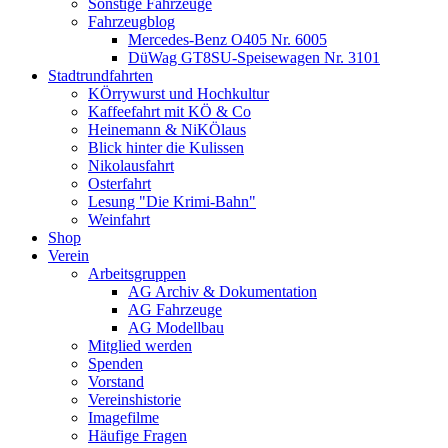
Sonstige Fahrzeuge
Fahrzeugblog
Mercedes-Benz O405 Nr. 6005
DüWag GT8SU-Speisewagen Nr. 3101
Stadtrundfahrten
KÖrrywurst und Hochkultur
Kaffeefahrt mit KÖ & Co
Heinemann & NiKÖlaus
Blick hinter die Kulissen
Nikolausfahrt
Osterfahrt
Lesung "Die Krimi-Bahn"
Weinfahrt
Shop
Verein
Arbeitsgruppen
AG Archiv & Dokumentation
AG Fahrzeuge
AG Modellbau
Mitglied werden
Spenden
Vorstand
Vereinshistorie
Imagefilme
Häufige Fragen