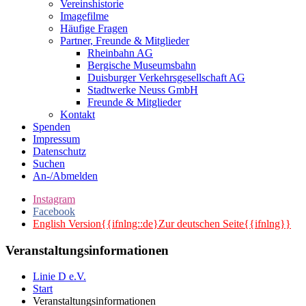
Vereinshistorie
Imagefilme
Häufige Fragen
Partner, Freunde & Mitglieder
Rheinbahn AG
Bergische Museumsbahn
Duisburger Verkehrsgesellschaft AG
Stadtwerke Neuss GmbH
Freunde & Mitglieder
Kontakt
Spenden
Impressum
Datenschutz
Suchen
An-/Abmelden
Instagram
Facebook
English Version{{ifnlng::de}Zur deutschen Seite{{ifnlng}}
Veranstaltungsinformationen
Linie D e.V.
Start
Veranstaltungsinformationen