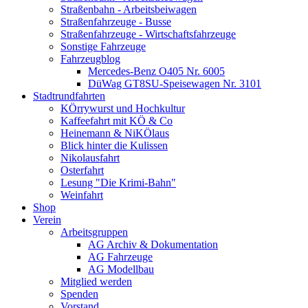
Straßenbahn - Arbeitsbeiwagen
Straßenfahrzeuge - Busse
Straßenfahrzeuge - Wirtschaftsfahrzeuge
Sonstige Fahrzeuge
Fahrzeugblog
Mercedes-Benz O405 Nr. 6005
DüWag GT8SU-Speisewagen Nr. 3101
Stadtrundfahrten
KÖrrywurst und Hochkultur
Kaffeefahrt mit KÖ & Co
Heinemann & NiKÖlaus
Blick hinter die Kulissen
Nikolausfahrt
Osterfahrt
Lesung "Die Krimi-Bahn"
Weinfahrt
Shop
Verein
Arbeitsgruppen
AG Archiv & Dokumentation
AG Fahrzeuge
AG Modellbau
Mitglied werden
Spenden
Vorstand