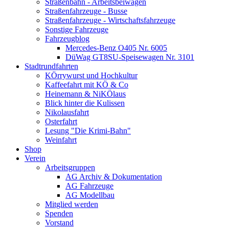
Straßenbahn - Arbeitsbeiwagen
Straßenfahrzeuge - Busse
Straßenfahrzeuge - Wirtschaftsfahrzeuge
Sonstige Fahrzeuge
Fahrzeugblog
Mercedes-Benz O405 Nr. 6005
DüWag GT8SU-Speisewagen Nr. 3101
Stadtrundfahrten
KÖrrywurst und Hochkultur
Kaffeefahrt mit KÖ & Co
Heinemann & NiKÖlaus
Blick hinter die Kulissen
Nikolausfahrt
Osterfahrt
Lesung "Die Krimi-Bahn"
Weinfahrt
Shop
Verein
Arbeitsgruppen
AG Archiv & Dokumentation
AG Fahrzeuge
AG Modellbau
Mitglied werden
Spenden
Vorstand