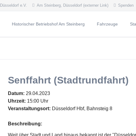
 Düsseldorf e.V.
Am Steinberg, Düsseldorf (externer Link)
Spenden
Historischer Betriebshof Am Steinberg
Fahrzeuge
St
lles 2026
Dauerausstellung
Straßenbahn - Trie
KÖr
lles 2025
Öffnungszeiten
Straßenbahn - Beiw
Kaf
vierte Meldungen
Oldtimerlinie 714
Straßenbahn - Arbei
Hei
staltungskalender
Vision
Straßenbahn - Arbei
Blic
Senffahrt (Stadtrundfahrt)
Geschichte
Straßenfahrzeuge - 
Nik
Denkmalschutz
Straßenfahrzeuge - 
Ost
Datum:
29.04.2023
Sonstige Fahrzeuge
Les
Uhrzeit:
15:00 Uhr
Veranstaltungsort:
Düsseldorf Hbf, Bahnsteig 8
Fahrzeugblog
Wei
Mercedes-Benz O4
Beschreibung:
DüWag GT8SU-Spei
Weit über Stadt und Land hinaus bekannt ist der "Düsseldo