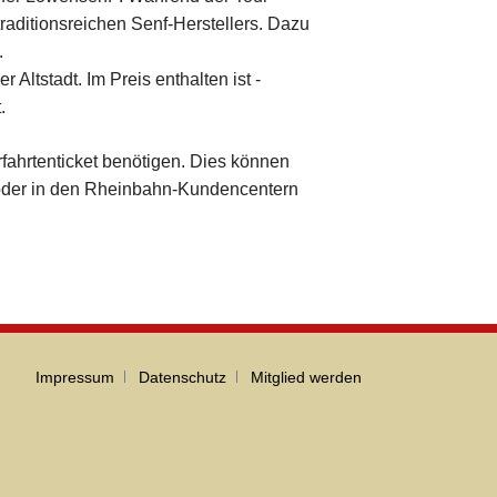
Partner, Freunde & Mitglieder
raditionsreichen Senf-Herstellers. Dazu
Rheinbahn AG
.
Bergische Museumsbahn
Altstadt. Im Preis enthalten ist -
.
Duisburger Verkehrsgesellschaft AG
Stadtwerke Neuss GmbH
erfahrtenticket benötigen. Dies können
Freunde & Mitglieder
der in den Rheinbahn-Kundencentern
Kontakt
Navigation
Impressum
Datenschutz
Mitglied werden
überspringen