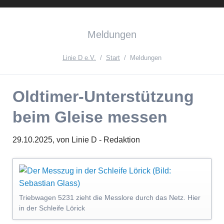
Instagram
Facebook
English
Meldungen
Version{{ifnlng::de}Zur
deutschen
Linie D e.V.
Start
Meldungen
Seite{{ifnlng}}
Oldtimer-Unterstützung
beim Gleise messen
29.10.2025,
von Linie D - Redaktion
Triebwagen 5231 zieht die Messlore durch das Netz. Hier
in der Schleife Lörick