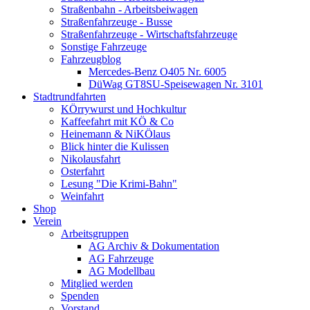
Straßenbahn - Arbeitsbeiwagen
Straßenfahrzeuge - Busse
Straßenfahrzeuge - Wirtschaftsfahrzeuge
Sonstige Fahrzeuge
Fahrzeugblog
Mercedes-Benz O405 Nr. 6005
DüWag GT8SU-Speisewagen Nr. 3101
Stadtrundfahrten
KÖrrywurst und Hochkultur
Kaffeefahrt mit KÖ & Co
Heinemann & NiKÖlaus
Blick hinter die Kulissen
Nikolausfahrt
Osterfahrt
Lesung "Die Krimi-Bahn"
Weinfahrt
Shop
Verein
Arbeitsgruppen
AG Archiv & Dokumentation
AG Fahrzeuge
AG Modellbau
Mitglied werden
Spenden
Vorstand