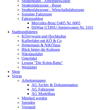
Straßenbahn - Arbeitsbeiwagen
Straßenfahrzeuge - Busse
Straßenfahrzeuge - Wirtschaftsfahrzeuge
Sonstige Fahrzeuge
Fahrzeugblog
Mercedes-Benz O405 Nr. 6005
DüWag GT8SU-Speisewagen Nr. 3101
Stadtrundfahrten
KÖrrywurst und Hochkultur
Kaffeefahrt mit KÖ & Co
Heinemann & NiKÖlaus
Blick hinter die Kulissen
Nikolausfahrt
Osterfahrt
Lesung "Die Krimi-Bahn"
Weinfahrt
Shop
Verein
Arbeitsgruppen
AG Archiv & Dokumentation
AG Fahrzeuge
AG Modellbau
Mitglied werden
Spenden
Vorstand