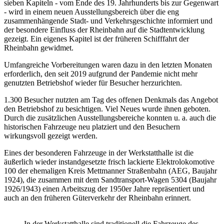
sieben Kapiteln - vom Ende des 19. Jahrhunderts bis zur Gegenwart
- wird in einem neuen Ausstellungsbereich über die eng
zusammenhängende Stadt- und Verkehrsgeschichte informiert und
der besondere Einfluss der Rheinbahn auf die Stadtentwicklung
gezeigt. Ein eigenes Kapitel ist der früheren Schifffahrt der
Rheinbahn gewidmet.
Umfangreiche Vorbereitungen waren dazu in den letzten Monaten
erforderlich, den seit 2019 aufgrund der Pandemie nicht mehr
genutzten Betriebshof wieder für Besucher herzurichten.
1.300 Besucher nutzten am Tag des offenen Denkmals das Angebot
den Betriebshof zu besichtigen. Viel Neues wurde ihnen geboten.
Durch die zusätzlichen Ausstellungsbereiche konnten u. a. auch die
historischen Fahrzeuge neu platziert und den Besuchern
wirkungsvoll gezeigt werden.
Eines der besonderen Fahrzeuge in der Werkstatthalle ist die
äußerlich wieder instandgesetzte frisch lackierte Elektrolokomotive
100 der ehemaligen Kreis Mettmanner Straßenbahn (AEG, Baujahr
1924), die zusammen mit dem Sandtransport-Wagen 5304 (Baujahr
1926/1943) einen Arbeitszug der 1950er Jahre repräsentiert und
auch an den früheren Güterverkehr der Rheinbahn erinnert.
In der Werkstatthalle sind traditionell die Fahrzeuge des