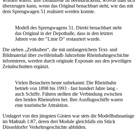
worden waren. Ihre Detailtreue ist beeindruckend, wovon man sich
überzeugen kann, wenn das Original benachbart steht, wie das mit
dem Sprengwagen 51 realisiert werden konnte.
Modell des Sprengwagens 51. Direkt benachbart steht
das Original in der Depothalle, dass in den letzten
Jahren von der "Linie D" restauriert wurde.
Die sieben „Zeitkuben“, die mit umfangreichem Text- und
Bildmaterial über zwölfeinhalb Jahrzehnte Rheinbahngeschichte
informieren, werden durch originale Exponate aus den jeweiligen
Zeitabschnitten ergänzt.
Vielen Besuchern heute unbekannt: Die Rheinbahn
betrieb von 1898 bis 1993 - fast hundert Jahre lang -
auch Schiffe. Fähren stellten die Verbindung zwischen
den beiden Rheinufern her. Ihre Ausflugsschiffe waren
eine touristische Attraktion.
Umlagert von den jüngsten Gästen war stets die Modellbahnanlage
im Maßstab 1:87, deren drei Module gleichfalls ein Stück
Düsseldorfer Verkehrsgeschichte abbilden.