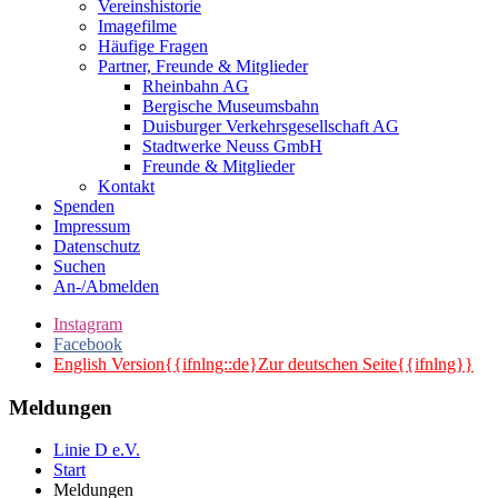
Vereinshistorie
Imagefilme
Häufige Fragen
Partner, Freunde & Mitglieder
Rheinbahn AG
Bergische Museumsbahn
Duisburger Verkehrsgesellschaft AG
Stadtwerke Neuss GmbH
Freunde & Mitglieder
Kontakt
Spenden
Impressum
Datenschutz
Suchen
An-/Abmelden
Instagram
Facebook
English Version{{ifnlng::de}Zur deutschen Seite{{ifnlng}}
Meldungen
Linie D e.V.
Start
Meldungen