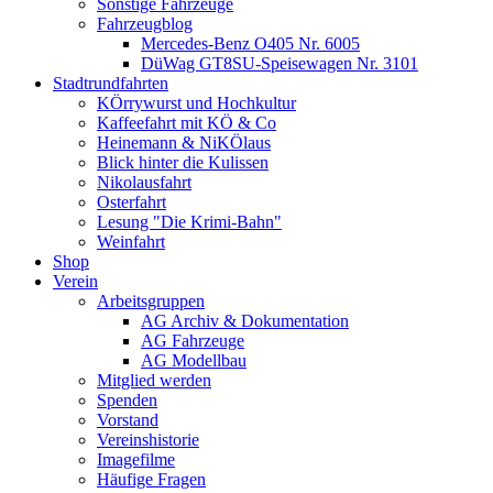
Sonstige Fahrzeuge
Fahrzeugblog
Mercedes-Benz O405 Nr. 6005
DüWag GT8SU-Speisewagen Nr. 3101
Stadtrundfahrten
KÖrrywurst und Hochkultur
Kaffeefahrt mit KÖ & Co
Heinemann & NiKÖlaus
Blick hinter die Kulissen
Nikolausfahrt
Osterfahrt
Lesung "Die Krimi-Bahn"
Weinfahrt
Shop
Verein
Arbeitsgruppen
AG Archiv & Dokumentation
AG Fahrzeuge
AG Modellbau
Mitglied werden
Spenden
Vorstand
Vereinshistorie
Imagefilme
Häufige Fragen