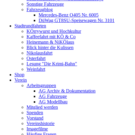
Sonstige Fahrzeuge
Fahrzeugblog
Mercedes-Benz O405 Nr. 6005
DüWag GT8SU-Speisewagen Nr. 3101
Stadtrundfahrten
KÖrrywurst und Hochkultur
Kaffeefahrt mit KÖ & Co
Heinemann & NiKÖlaus
Blick hinter die Kulissen
Nikolausfahrt
Osterfahrt
Lesung "Die Krimi-Bahn"
Weinfahrt
Shop
Verein
Arbeitsgruppen
AG Archiv & Dokumentation
AG Fahrzeuge
AG Modellbau
Mitglied werden
Spenden
Vorstand
Vereinshistorie
Imagefilme
Häufige Fragen