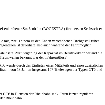
-Gelsenkirchener-Straßenbahn (BOGESTRA) ihren ersten Sechsachser
le mit jeweils einem zu den Enden verschobenen Drehgestell ruhen
enteilen ist dauerhaft, also auch während der Fahrt möglich.
teinsatz. Zur Steigerung der Kapazität im Berufsverkehr bestand die
Großraumwagen bekannt war der „Fahrgastfluss“.
 wurde durch das Einfügen eines Mittelteils und eines zusätzlichen
 Zeitraum von 13 Jahren insgesamt 157 Triebwagen der Typen GT6 und
der GT6 in Diensten der Rheinbahn sank. Ihren letzten regulären
 der Rheinbahn.