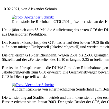
10.02.2021,
von Alexander Schmitz
Der historische Rheinbahn GT6 2501 präsentiert sich an der Hal
Heute jährt sich zum 65. Mal die Auslieferung des ersten GT6 der
aus Düsseldorfer Produktion.
Das Konstruktionsprinzip der GT6 basiert auf den beiden 1926 für d
auf einem mittigen Drehgestell (Jakobsdrehgestell) und werden mit 
Die drei ersten GT6 der Rheinbahn, Wagen 2501 bis 2503, gelangten b
Sitzreihe auf der „Fensterseite“ des 19,10 m langen, 2,35 m breiten
Bereits ein Jahr später stellte die DÜWAG mit dem Rheinbahnwagen 
Jakobsdrehgestells zum GT8 erweitert. Die Gelenktriebwagen bewähr
GT8 in Dienst gestellt wurden.
Auf dem Rückweg von einer nächtlichen Sonderfahrt zum Betri
Die Umstellung auf Stadtbahnbetrieb und die Indienststellung der ers
Einsatz erlebten sie im Januar 2003. Der große Bruder der GT6, der 