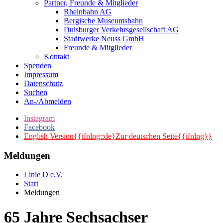
Partner, Freunde & Mitglieder
Rheinbahn AG
Bergische Museumsbahn
Duisburger Verkehrsgesellschaft AG
Stadtwerke Neuss GmbH
Freunde & Mitglieder
Kontakt
Spenden
Impressum
Datenschutz
Suchen
An-/Abmelden
Instagram
Facebook
English Version{{ifnlng::de}Zur deutschen Seite{{ifnlng}}
Meldungen
Linie D e.V.
Start
Meldungen
65 Jahre Sechsachser