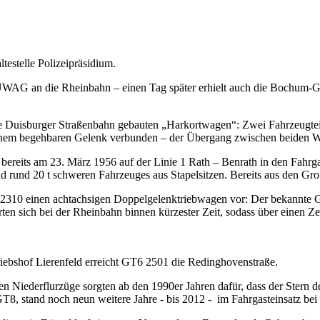
testelle Polizeipräsidium.
 DÜWAG an die Rheinbahn – einen Tag später erhielt auch die Bochum
ie Duisburger Straßenbahn gebauten „Harkortwagen“: Zwei Fahrzeugtei
einem begehbaren Gelenk verbunden – der Übergang zwischen beiden Wag
ereits am 23. März 1956 auf der Linie 1 Rath – Benrath in den Fahrgas
 und rund 20 t schweren Fahrzeuges aus Stapelsitzen. Bereits aus den 
2310 einen achtachsigen Doppelgelenktriebwagen vor: Der bekannte GT6
ten sich bei der Rheinbahn binnen kürzester Zeit, sodass über einen
ebshof Lierenfeld erreicht GT6 2501 die Redinghovenstraße.
ten Niederflurzüge sorgten ab den 1990er Jahren dafür, dass der Stern 
GT8, stand noch neun weitere Jahre - bis 2012 - im Fahrgasteinsatz bei