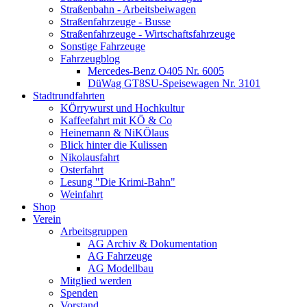
Straßenbahn - Arbeitsbeiwagen
Straßenfahrzeuge - Busse
Straßenfahrzeuge - Wirtschaftsfahrzeuge
Sonstige Fahrzeuge
Fahrzeugblog
Mercedes-Benz O405 Nr. 6005
DüWag GT8SU-Speisewagen Nr. 3101
Stadtrundfahrten
KÖrrywurst und Hochkultur
Kaffeefahrt mit KÖ & Co
Heinemann & NiKÖlaus
Blick hinter die Kulissen
Nikolausfahrt
Osterfahrt
Lesung "Die Krimi-Bahn"
Weinfahrt
Shop
Verein
Arbeitsgruppen
AG Archiv & Dokumentation
AG Fahrzeuge
AG Modellbau
Mitglied werden
Spenden
Vorstand