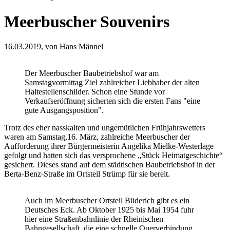
Meerbuscher Souvenirs
16.03.2019,
von Hans Männel
Der Meerbuscher Baubetriebshof war am
Samstagvormittag Ziel zahlreicher Liebhaber der alten
Haltestellenschilder. Schon eine Stunde vor
Verkaufseröffnung sicherten sich die ersten Fans "eine
gute Ausgangsposition".
Trotz des eher nasskalten und ungemütlichen Frühjahrswetters
waren am Samstag,16. März, zahlreiche Meerbuscher der
Aufforderung ihrer Bürgermeisterin Angelika Mielke-Westerlage
gefolgt und hatten sich das versprochene „Stück Heimatgeschichte“
gesichert. Dieses stand auf dem städtischen Baubetriebshof in der
Berta-Benz-Straße im Ortsteil Strümp für sie bereit.
Auch im Meerbuscher Ortsteil Büderich gibt es ein
Deutsches Eck. Ab Oktober 1925 bis Mai 1954 fuhr
hier eine Straßenbahnlinie der Rheinischen
Bahngesellschaft, die eine schnelle Querverbindung