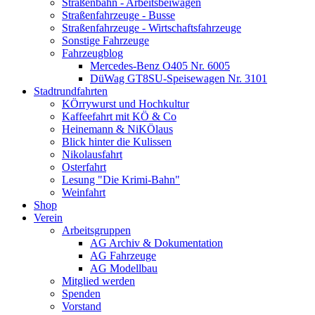
Straßenbahn - Arbeitsbeiwagen
Straßenfahrzeuge - Busse
Straßenfahrzeuge - Wirtschaftsfahrzeuge
Sonstige Fahrzeuge
Fahrzeugblog
Mercedes-Benz O405 Nr. 6005
DüWag GT8SU-Speisewagen Nr. 3101
Stadtrundfahrten
KÖrrywurst und Hochkultur
Kaffeefahrt mit KÖ & Co
Heinemann & NiKÖlaus
Blick hinter die Kulissen
Nikolausfahrt
Osterfahrt
Lesung "Die Krimi-Bahn"
Weinfahrt
Shop
Verein
Arbeitsgruppen
AG Archiv & Dokumentation
AG Fahrzeuge
AG Modellbau
Mitglied werden
Spenden
Vorstand