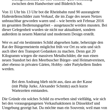
zwischen dem Handweiser und Büderich bot.
Von 11 Uhr bis 13 Uhr bot die Rheinbahn rund 90 ausrangierte
Haltestellenschilder zum Verkauf, die im Zuge des neuen Netzes
unbrauchbar geworden waren und – wie bereits seit Februar 2016
im gesamten Bedienungsgebiet – ausgetauscht werden mussten. Bei
dieser Gelegenheit wurden sie nicht nur aktualisiert, sondern
außerdem in neuem Material und modernem Design erstellt.
Wer es auf ein bestimmtes Schild abgesehen hatte, beherzigte den
Rat der Bürgermeisterin möglichst früh vor Ort zu sein und sich
auch über den Transport Gedanken zu machen. Denn gut 20
Kilogramm wiegen die massiven Metallschilder, die nun einen
neuen Standort bei den Meerbuscher Bürger- und Heimatvereinen,
aber ebenso in privaten Gärten, Hobby- oder Partykellern finden
werden.
Bei dem Andrang blieb nicht aus, dass an der Kasse
(mit Philip Jurke, Alexander Schmitz) auch kurze
Wartezeiten entstanden.
Die Gründe ein solches Schild zu erwerben sind vielfältig, wie sich
bei den vorausgegangenen Verkaufsaktionen in Düsseldorf und
Umgebung gezeigt hat. Da möchte man ein Souvenir, weil man von