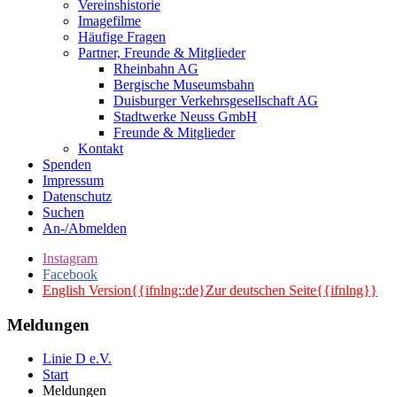
Vereinshistorie
Imagefilme
Häufige Fragen
Partner, Freunde & Mitglieder
Rheinbahn AG
Bergische Museumsbahn
Duisburger Verkehrsgesellschaft AG
Stadtwerke Neuss GmbH
Freunde & Mitglieder
Kontakt
Spenden
Impressum
Datenschutz
Suchen
An-/Abmelden
Instagram
Facebook
English Version{{ifnlng::de}Zur deutschen Seite{{ifnlng}}
Meldungen
Linie D e.V.
Start
Meldungen