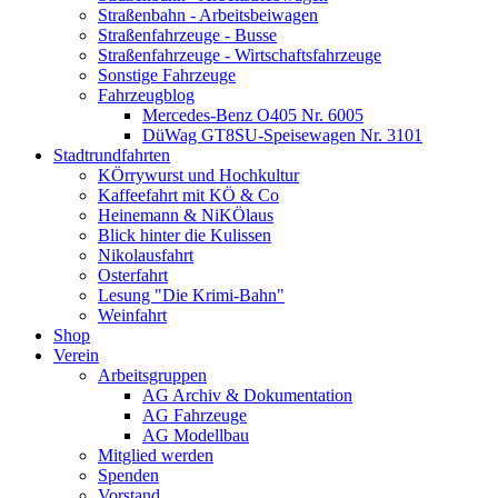
Straßenbahn - Arbeitsbeiwagen
Straßenfahrzeuge - Busse
Straßenfahrzeuge - Wirtschaftsfahrzeuge
Sonstige Fahrzeuge
Fahrzeugblog
Mercedes-Benz O405 Nr. 6005
DüWag GT8SU-Speisewagen Nr. 3101
Stadtrundfahrten
KÖrrywurst und Hochkultur
Kaffeefahrt mit KÖ & Co
Heinemann & NiKÖlaus
Blick hinter die Kulissen
Nikolausfahrt
Osterfahrt
Lesung "Die Krimi-Bahn"
Weinfahrt
Shop
Verein
Arbeitsgruppen
AG Archiv & Dokumentation
AG Fahrzeuge
AG Modellbau
Mitglied werden
Spenden
Vorstand