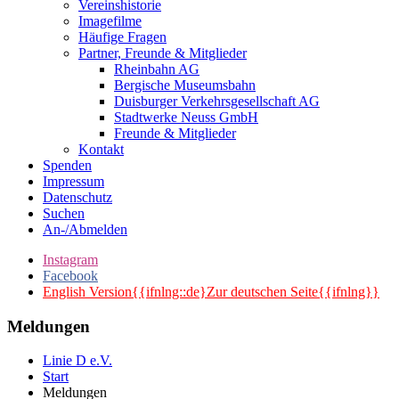
Vereinshistorie
Imagefilme
Häufige Fragen
Partner, Freunde & Mitglieder
Rheinbahn AG
Bergische Museumsbahn
Duisburger Verkehrsgesellschaft AG
Stadtwerke Neuss GmbH
Freunde & Mitglieder
Kontakt
Spenden
Impressum
Datenschutz
Suchen
An-/Abmelden
Instagram
Facebook
English Version{{ifnlng::de}Zur deutschen Seite{{ifnlng}}
Meldungen
Linie D e.V.
Start
Meldungen