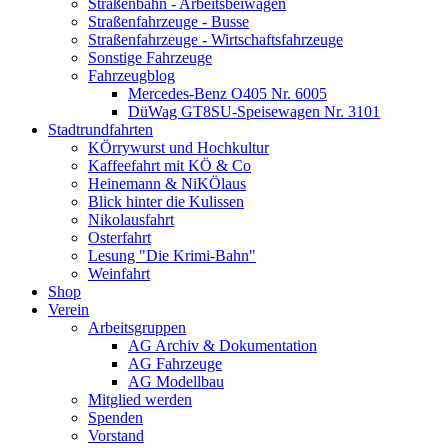
Straßenbahn - Arbeitsbeiwagen
Straßenfahrzeuge - Busse
Straßenfahrzeuge - Wirtschaftsfahrzeuge
Sonstige Fahrzeuge
Fahrzeugblog
Mercedes-Benz O405 Nr. 6005
DüWag GT8SU-Speisewagen Nr. 3101
Stadtrundfahrten
KÖrrywurst und Hochkultur
Kaffeefahrt mit KÖ & Co
Heinemann & NiKÖlaus
Blick hinter die Kulissen
Nikolausfahrt
Osterfahrt
Lesung "Die Krimi-Bahn"
Weinfahrt
Shop
Verein
Arbeitsgruppen
AG Archiv & Dokumentation
AG Fahrzeuge
AG Modellbau
Mitglied werden
Spenden
Vorstand