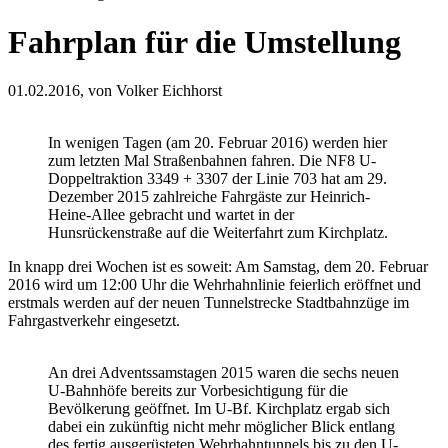
Fahrplan für die Umstellung
01.02.2016,
von Volker Eichhorst
In wenigen Tagen (am 20. Februar 2016) werden hier
zum letzten Mal Straßenbahnen fahren. Die NF8 U-
Doppeltraktion 3349 + 3307 der Linie 703 hat am 29.
Dezember 2015 zahlreiche Fahrgäste zur Heinrich-
Heine-Allee gebracht und wartet in der
Hunsrückenstraße auf die Weiterfahrt zum Kirchplatz.
In knapp drei Wochen ist es soweit: Am Samstag, dem 20. Februar
2016 wird um 12:00 Uhr die Wehrhahnlinie feierlich eröffnet und
erstmals werden auf der neuen Tunnelstrecke Stadtbahnzüge im
Fahrgastverkehr eingesetzt.
An drei Adventssamstagen 2015 waren die sechs neuen
U-Bahnhöfe bereits zur Vorbesichtigung für die
Bevölkerung geöffnet. Im U-Bf. Kirchplatz ergab sich
dabei ein zukünftig nicht mehr möglicher Blick entlang
des fertig ausgerüsteten Wehrhahntunnels bis zu den U-