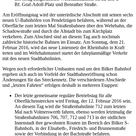
Bf. Graf-Adolf-Platz und Benrather Straße.
Am Eröffnungstag wird der unterirdische Abschnitt mit seinen sechs
neuen U-Bahnhöfen von Pendelzügen befahren, während an der
Oberfläche zum letzten Mal Straßenbahnen über den Wehrhahn, die
Schadowstraße und durch die Altstadt bis zum Kirchplatz
verkehren. Zum Abschied sind an diesem Tag auch nochmals
zahlreiche historische Bahnen im Einsatz. Am Sonntag, dem 21.
Februar 2016, wird das neue Liniennetz der Rheinbahn in Kraft
treten und im Wehrhahntunnel startet der fahrplanmäßige Verkehr
mit den neuen Stadtbahnlinien.
Wegen noch erforderlicher Umbauten rund um den Bilker Bahnhof
ergeben sich auch im Vorfeld der Stadtbahneröffnung schon
Änderungen für das Streckennetz. Die verschiedenen Abschiede
und „letzten Fahrten“ erfolgen deshalb in mehreren Etappen:
Der letzte gemeinsame reguläre Betriebstag für alle
Oberflächenstrecken wird Freitag, der 12. Februar 2016 sein.
An diesem Tag wird die Straßenbahnlinie 712 zum letzten
Mal nach Volmerswerth fahren, ebenso werden letztmalig die
Straßenbahnlinien 706, 707, 712 und 713 in der südlichen
Innenstadt ihre gewohnten Routen im Bereich des Bilker S-
Bahnhofs, in der Elisabeth-, Friedrich- und Brunnenstraße
sowie der Verbindung in der Bachstraße befahren.