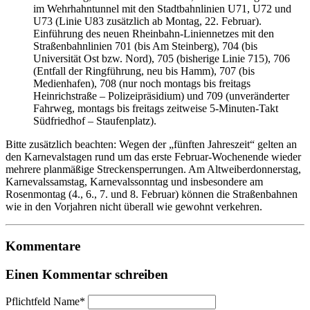
im Wehrhahntunnel mit den Stadtbahnlinien U71, U72 und
U73 (Linie U83 zusätzlich ab Montag, 22. Februar).
Einführung des neuen Rheinbahn-Liniennetzes mit den
Straßenbahnlinien 701 (bis Am Steinberg), 704 (bis
Universität Ost bzw. Nord), 705 (bisherige Linie 715), 706
(Entfall der Ringführung, neu bis Hamm), 707 (bis
Medienhafen), 708 (nur noch montags bis freitags
Heinrichstraße – Polizeipräsidium) und 709 (unveränderter
Fahrweg, montags bis freitags zeitweise 5-Minuten-Takt
Südfriedhof – Staufenplatz).
Bitte zusätzlich beachten: Wegen der „fünften Jahreszeit“ gelten an
den Karnevalstagen rund um das erste Februar-Wochenende wieder
mehrere planmäßige Streckensperrungen. Am Altweiberdonnerstag,
Karnevalssamstag, Karnevalssonntag und insbesondere am
Rosenmontag (4., 6., 7. und 8. Februar) können die Straßenbahnen
wie in den Vorjahren nicht überall wie gewohnt verkehren.
Kommentare
Einen Kommentar schreiben
Pflichtfeld
Name
*