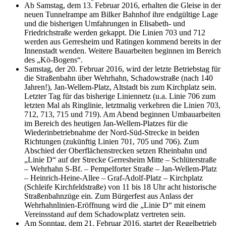
Ab Samstag, dem 13. Februar 2016, erhalten die Gleise in der
neuen Tunnelrampe am Bilker Bahnhof ihre endgültige Lage
und die bisherigen Umfahrungen in Elisabeth- und
Friedrichstraße werden gekappt. Die Linien 703 und 712
werden aus Gerresheim und Ratingen kommend bereits in der
Innenstadt wenden. Weitere Bauarbeiten beginnen im Bereich
des „Kö-Bogens“.
Samstag, der 20. Februar 2016, wird der letzte Betriebstag für
die Straßenbahn über Wehrhahn, Schadowstraße (nach 140
Jahren!), Jan-Wellem-Platz, Altstadt bis zum Kirchplatz sein.
Letzter Tag für das bisherige Liniennetz (u.a. Linie 706 zum
letzten Mal als Ringlinie, letztmalig verkehren die Linien 703,
712, 713, 715 und 719). Am Abend beginnen Umbauarbeiten
im Bereich des heutigen Jan-Wellem-Platzes für die
Wiederinbetriebnahme der Nord-Süd-Strecke in beiden
Richtungen (zukünftig Linien 701, 705 und 706). Zum
Abschied der Oberflächenstrecken setzen Rheinbahn und
„Linie D“ auf der Strecke Gerresheim Mitte – Schlüterstraße
– Wehrhahn S-Bf. – Pempelforter Straße – Jan-Wellem-Platz
– Heinrich-Heine-Allee – Graf-Adolf-Platz – Kirchplatz
(Schleife Kirchfeldstraße) von 11 bis 18 Uhr acht historische
Straßenbahnzüge ein. Zum Bürgerfest aus Anlass der
Wehrhahnlinien-Eröffnung wird die „Linie D“ mit einem
Vereinsstand auf dem Schadowplatz vertreten sein.
Am Sonntag, dem 21. Februar 2016, startet der Regelbetrieb