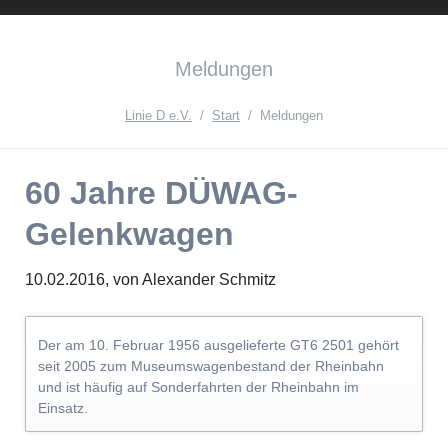
Instagram
Facebook
English
Meldungen
Version{{ifnlng::de}Zur
deutschen
Linie D e.V.
Start
Meldungen
Seite{{ifnlng}}
60 Jahre DÜWAG-
Gelenkwagen
10.02.2016,
von Alexander Schmitz
Der am 10. Februar 1956 ausgelieferte GT6 2501 gehört
seit 2005 zum Museumswagenbestand der Rheinbahn
und ist häufig auf Sonderfahrten der Rheinbahn im
Einsatz.