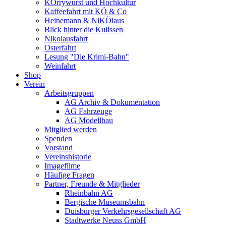
KÖrrywurst und Hochkultur
Kaffeefahrt mit KÖ & Co
Heinemann & NiKÖlaus
Blick hinter die Kulissen
Nikolausfahrt
Osterfahrt
Lesung "Die Krimi-Bahn"
Weinfahrt
Shop
Verein
Arbeitsgruppen
AG Archiv & Dokumentation
AG Fahrzeuge
AG Modellbau
Mitglied werden
Spenden
Vorstand
Vereinshistorie
Imagefilme
Häufige Fragen
Partner, Freunde & Mitglieder
Rheinbahn AG
Bergische Museumsbahn
Duisburger Verkehrsgesellschaft AG
Stadtwerke Neuss GmbH