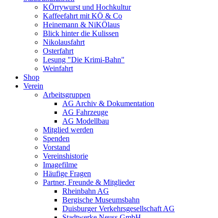
KÖrrywurst und Hochkultur
Kaffeefahrt mit KÖ & Co
Heinemann & NiKÖlaus
Blick hinter die Kulissen
Nikolausfahrt
Osterfahrt
Lesung "Die Krimi-Bahn"
Weinfahrt
Shop
Verein
Arbeitsgruppen
AG Archiv & Dokumentation
AG Fahrzeuge
AG Modellbau
Mitglied werden
Spenden
Vorstand
Vereinshistorie
Imagefilme
Häufige Fragen
Partner, Freunde & Mitglieder
Rheinbahn AG
Bergische Museumsbahn
Duisburger Verkehrsgesellschaft AG
Stadtwerke Neuss GmbH