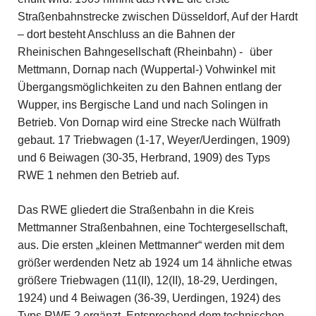
Straßenbahnstrecke zwischen Düsseldorf, Auf der Hardt
– dort besteht Anschluss an die Bahnen der
Rheinischen Bahngesellschaft (Rheinbahn) -
über
Mettmann, Dornap nach (Wuppertal-) Vohwinkel mit
Übergangsmöglichkeiten zu den Bahnen entlang der
Wupper, ins Bergische Land und nach Solingen in
Betrieb. Von Dornap wird eine Strecke nach Wülfrath
gebaut. 17 Triebwagen (1-17, Weyer/Uerdingen, 1909)
und 6 Beiwagen (30-35, Herbrand, 1909) des Typs
RWE 1 nehmen den Betrieb auf.
Das RWE gliedert die Straßenbahn in die Kreis
Mettmanner Straßenbahnen, eine Tochtergesellschaft,
aus. Die ersten „kleinen Mettmanner“ werden mit dem
größer werdenden Netz ab 1924 um 14 ähnliche etwas
größere Triebwagen (11(II), 12(II), 18-29, Uerdingen,
1924) und 4 Beiwagen (36-39, Uerdingen, 1924) des
Typs RWE 2 ergänzt. Entsprechend dem technischen