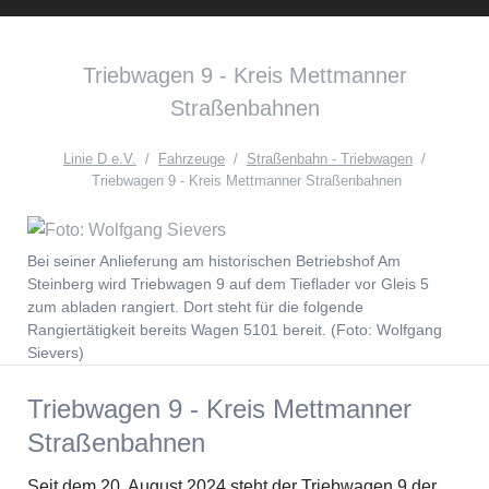
Instagram
Facebook
English
Triebwagen 9 - Kreis Mettmanner
Version{{ifnlng::de}Zur
Straßenbahnen
deutschen
Seite{{ifnlng}}
Linie D e.V.
Fahrzeuge
Straßenbahn - Triebwagen
Triebwagen 9 - Kreis Mettmanner Straßenbahnen
Bei seiner Anlieferung am historischen Betriebshof Am
Steinberg wird Triebwagen 9 auf dem Tieflader vor Gleis 5
zum abladen rangiert. Dort steht für die folgende
Rangiertätigkeit bereits Wagen 5101 bereit. (Foto: Wolfgang
Sievers)
Triebwagen 9 - Kreis Mettmanner
Straßenbahnen
Seit dem 20. August 2024 steht der Triebwagen 9 der