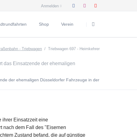
Anmelden
Navigation
überspringen
adtrundfahrten
Shop
Verein
bwagen
rywurst und Hochkultur
Arbeitsgruppen
raßenbahn - Triebwagen
Triebwagen 697 - Heimkehrer
AG Archiv & Dokumentation
agen
feefahrt mit KÖ & Co
AG Fahrzeuge
tstriebwagen
nemann & NiKÖlaus
AG Modellbau
tsbeiwagen
k hinter die Kulissen
nde der ehemaligen Düsseldorfer Fahrzeuge in der
Mitglied werden
Busse
olausfahrt
Spenden
Wirtschaftsfahrzeuge
erfahrt
Vorstand
ung "Die Krimi-Bahn"
Vereinshistorie
nfahrt
05 Nr. 6005
Imagefilme
hrer Einsatzzeit eine
t nach dem Fall des "Eisernen
sewagen Nr. 3101
Häufige Fragen
chtem Zustand befand, die auf günstige