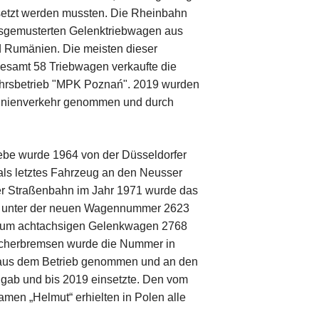
Partner, Freunde & Mitglieder
setzt werden mussten. Die Rheinbahn
Rheinbahn AG
ausgemusterten Gelenktriebwagen aus
Bergische Museumsbahn
 Rumänien. Die meisten dieser
gesamt 58 Triebwagen verkaufte die
Duisburger Verkehrsgesellschaft AG
hrsbetrieb "MPK Poznań". 2019 wurden
Stadtwerke Neuss GmbH
Linienverkehr genommen und durch
Freunde & Mitglieder
Kontakt
ebe wurde 1964 von der Düsseldorfer
ls letztes Fahrzeug an den Neusser
ser Straßenbahn im Jahr 1971 wurde das
hn unter der neuen Wagennummer 2623
 zum achtachsigen Gelenkwagen 2768
icherbremsen wurde die Nummer in
 aus dem Betrieb genommen und an den
 gab und bis 2019 einsetzte. Den vom
men „Helmut“ erhielten in Polen alle