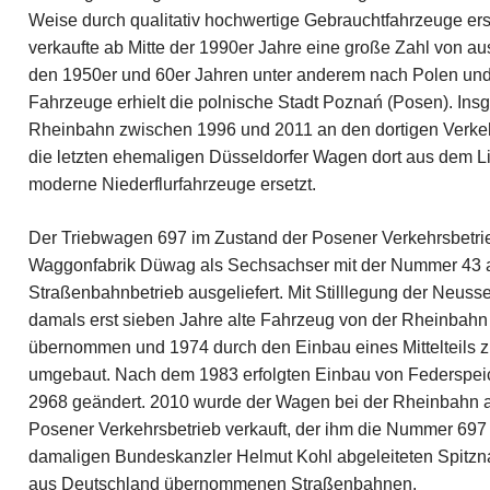
Weise durch qualitativ hochwertige Gebrauchtfahrzeuge er
verkaufte ab Mitte der 1990er Jahre eine große Zahl von 
den 1950er und 60er Jahren unter anderem nach Polen und
Fahrzeuge erhielt die polnische Stadt Poznań (Posen). Ins
Rheinbahn zwischen 1996 und 2011 an den dortigen Verke
die letzten ehemaligen Düsseldorfer Wagen dort aus dem 
moderne Niederflurfahrzeuge ersetzt.
Der Triebwagen 697 im Zustand der Posener Verkehrsbetri
Waggonfabrik Düwag als Sechsachser mit der Nummer 43 a
Straßenbahnbetrieb ausgeliefert. Mit Stilllegung der Neus
damals erst sieben Jahre alte Fahrzeug von der Rheinba
übernommen und 1974 durch den Einbau eines Mittelteils
umgebaut. Nach dem 1983 erfolgten Einbau von Federspe
2968 geändert. 2010 wurde der Wagen bei der Rheinbahn
Posener Verkehrsbetrieb verkauft, der ihm die Nummer 697
damaligen Bundeskanzler Helmut Kohl abgeleiteten Spitzna
aus Deutschland übernommenen Straßenbahnen.