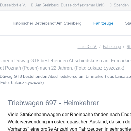
 Düsseldorf e.V.
Am Steinberg, Düsseldorf (externer Link)
Spenden
Historischer Betriebshof Am Steinberg
Fahrzeuge
St
lles 2026
Dauerausstellung
Straßenbahn - Trie
KÖr
Linie D e.V.
Fahrzeuge
St
lles 2025
Öffnungszeiten
Straßenbahn - Beiw
Kaf
vierte Meldungen
Oldtimerlinie 714
Straßenbahn - Arbei
Hei
staltungskalender
Vision
Straßenbahn - Arbei
Blic
Düwag GT8 bestehenden Abschiedskorso an. Er markiert das Einsatze
Geschichte
Straßenfahrzeuge - 
Nik
(Foto: Łukasz Łyszczak)
Denkmalschutz
Straßenfahrzeuge - 
Ost
Sonstige Fahrzeuge
Les
Triebwagen 697 - Heimkehrer
Fahrzeugblog
Wei
Mercedes-Benz O4
Viele Straßenbahnwagen der Rheinbahn fanden nach Ende i
Weiterverwendung im osteuropäischen Ausland, da sich dor
DüWag GT8SU-Spei
Vorhangs" eine große Anzahl von Fahrzeugen in sehr schle